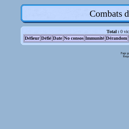
Combats d
Total :
0 vic
Défieur
Défié
Date
No consos
Immunité
Dérandom
Page g
Requê