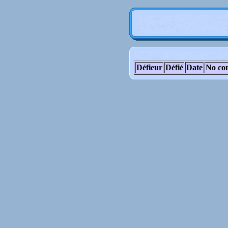
Défieur
Défié
Date
No co