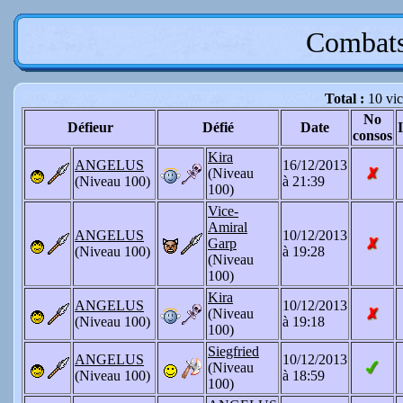
Combat
Total :
10 vic
No
Défieur
Défié
Date
consos
Kira
ANGELUS
16/12/2013
(Niveau
(Niveau 100)
à 21:39
100)
Vice-
Amiral
ANGELUS
10/12/2013
Garp
(Niveau 100)
à 19:28
(Niveau
100)
Kira
ANGELUS
10/12/2013
(Niveau
(Niveau 100)
à 19:18
100)
Siegfried
ANGELUS
10/12/2013
(Niveau
(Niveau 100)
à 18:59
100)