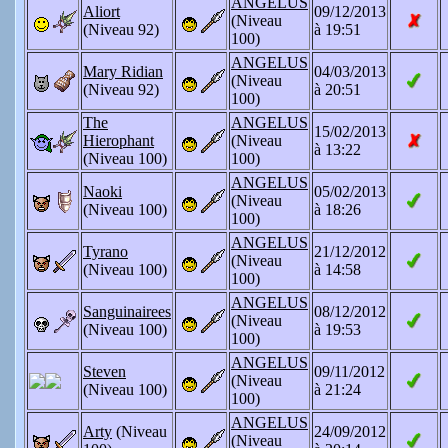
ANGELUS
Aliort
09/12/2013
(Niveau
(Niveau 92)
à 19:51
100)
ANGELUS
Mary Ridian
04/03/2013
(Niveau
(Niveau 92)
à 20:51
100)
The
ANGELUS
15/02/2013
Hierophant
(Niveau
à 13:22
(Niveau 100)
100)
ANGELUS
Naoki
05/02/2013
(Niveau
(Niveau 100)
à 18:26
100)
ANGELUS
Tyrano
21/12/2012
(Niveau
(Niveau 100)
à 14:58
100)
ANGELUS
Sanguinairees
08/12/2012
(Niveau
(Niveau 100)
à 19:53
100)
ANGELUS
Steven
09/11/2012
(Niveau
(Niveau 100)
à 21:24
100)
ANGELUS
Arty
(Niveau
24/09/2012
(Niveau