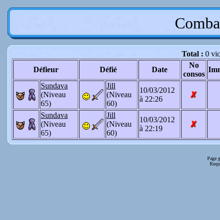
Combat
Total :
0 vic
No
Défieur
Défié
Date
Im
consos
Sundava
Jill
10/03/2012
(Niveau
(Niveau
à 22:26
65)
60)
Sundava
Jill
10/03/2012
(Niveau
(Niveau
à 22:19
65)
60)
Page g
Requê