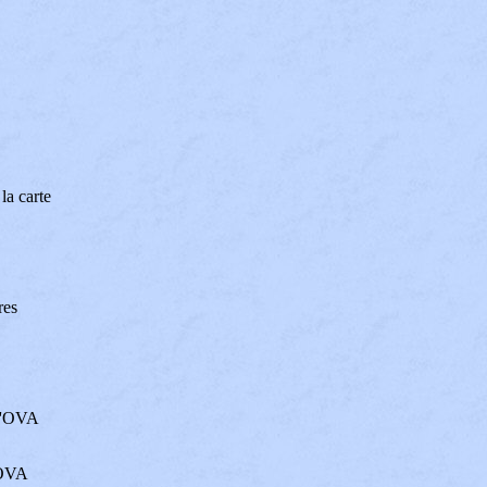
la carte
res
 d'OVA
d'OVA