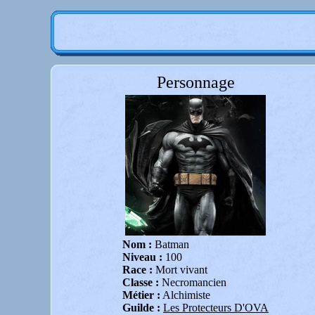
Personnage
Nom :
Batman
Niveau :
100
Race :
Mort vivant
Classe :
Necromancien
Métier :
Alchimiste
Guilde :
Les Protecteurs D'OVA