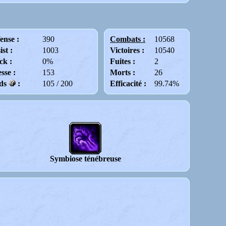
ense :
390
Combats :
10568
ist :
1003
Victoires :
10540
ck :
0%
Fuites :
2
esse :
153
Morts :
26
ids
:
105 / 200
Efficacité :
99.74%
Symbiose ténébreuse