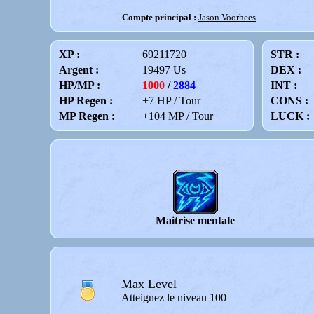
Compte principal :
Jason Voorhees
XP :
69211720
STR :
Argent :
19497 Us
DEX :
HP/MP :
1000
/
2884
INT :
HP Regen :
+7 HP / Tour
CONS :
MP Regen :
+104 MP / Tour
LUCK :
Maitrise mentale
Max Level
Atteignez le niveau 100