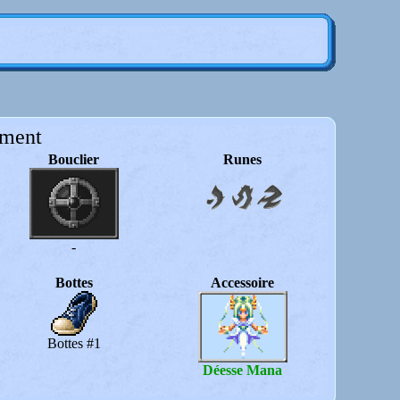
ment
Bouclier
Runes
-
Bottes
Accessoire
Bottes #1
Déesse Mana