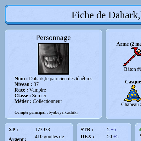
Fiche de Dahark,l
Personnage
Arme (2 ma
Bâton #
Nom :
Dahark,le patricien des ténébres
Casque
Niveau :
37
Race :
Vampire
Classe :
Sorcier
Métier :
Collectionneur
Chapeau 
Compte principal :
byakuya kuchiki
XP :
173933
STR :
5
+5
410 gouttes de
DEX :
50
+5
Argent :