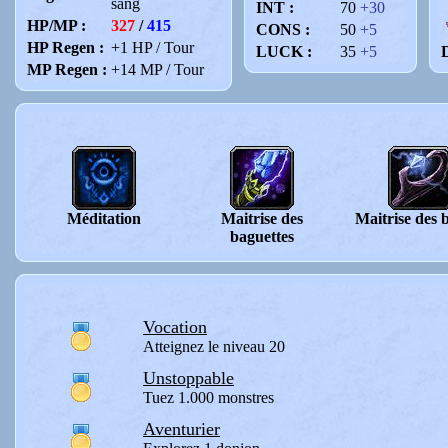
sang
INT :
70
+30
HP/MP :
327
/
415
CONS :
50
+5
HP Regen :
+1 HP / Tour
LUCK :
35
+5
D
MP Regen :
+14 MP / Tour
Méditation
Maitrise des
Maitrise des 
baguettes
Vocation
Atteignez le niveau 20
Unstoppable
Tuez 1.000 monstres
Aventurier