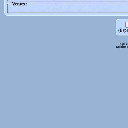
Ventes :
(Espa
Page g
Requêtes e