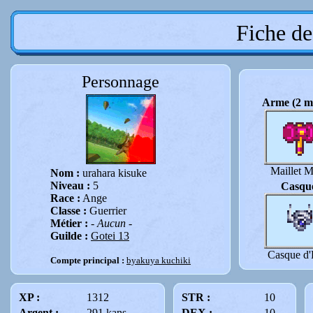
Fiche de
Personnage
Arme (2 m
Maillet M
Nom :
urahara kisuke
Niveau :
5
Casqu
Race :
Ange
Classe :
Guerrier
Métier :
- Aucun -
Guilde :
Gotei 13
Casque d'
Compte principal :
byakuya kuchiki
XP :
1312
STR :
10
Argent :
291 kans
DEX :
10