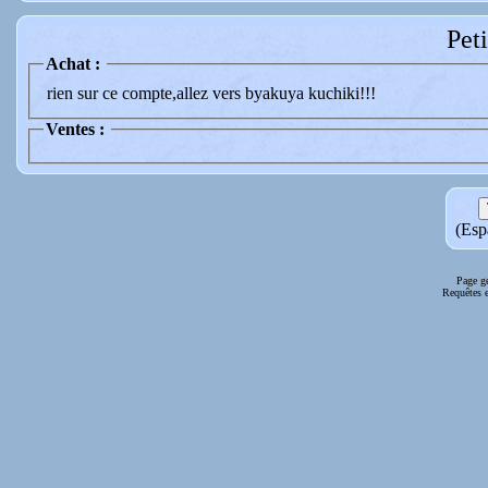
Pet
Achat :
rien sur ce compte,allez vers byakuya kuchiki!!!
Ventes :
(Espa
Page g
Requêtes e