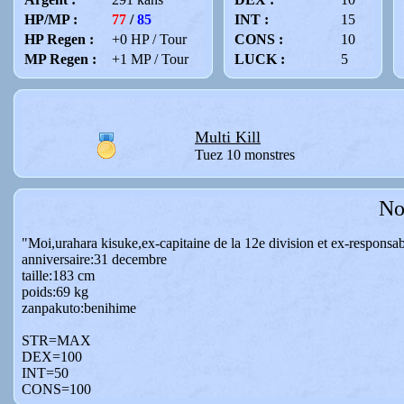
HP/MP :
77
/
85
INT :
15
HP Regen :
+0 HP / Tour
CONS :
10
MP Regen :
+1 MP / Tour
LUCK :
5
Multi Kill
Tuez 10 monstres
No
"Moi,urahara kisuke,ex-capitaine de la 12e division et ex-responsab
anniversaire:31 decembre
taille:183 cm
poids:69 kg
zanpakuto:benihime
STR=MAX
DEX=100
INT=50
CONS=100