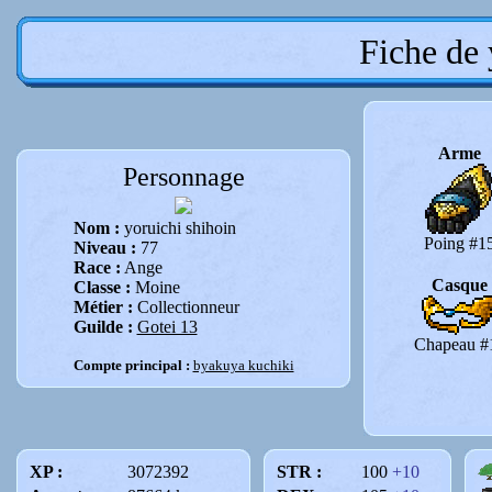
Fiche de 
Arme
Personnage
Nom :
yoruichi shihoin
Poing #1
Niveau :
77
Race :
Ange
Casque
Classe :
Moine
Métier :
Collectionneur
Guilde :
Gotei 13
Chapeau #
Compte principal :
byakuya kuchiki
XP :
3072392
STR :
100
+10