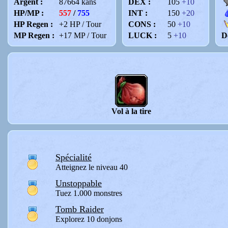
Argent :
87664 kans
DEX :
105
+10
HP/MP :
557
/
755
INT :
150
+20
HP Regen :
+2 HP / Tour
CONS :
50
+10
MP Regen :
+17 MP / Tour
LUCK :
5
+10
D
Vol à la tire
Spécialité
Atteignez le niveau 40
Unstoppable
Tuez 1.000 monstres
Tomb Raider
Explorez 10 donjons