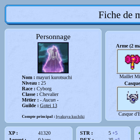
Fiche de 
Personnage
Arme (2 ma
Maillet M
Nom :
mayuri kurotsuchi
Niveau :
25
Casqu
Race :
Cyborg
Classe :
Chevalier
Métier :
- Aucun -
Guilde :
Gotei 13
Casque d'E
Compte principal :
byakuya kuchiki
XP :
41320
STR :
5
+5
Argent :
0 kans
DEX :
35
+5