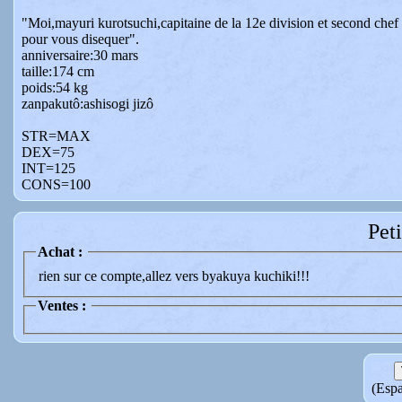
"Moi,mayuri kurotsuchi,capitaine de la 12e division et second chef 
pour vous disequer".
anniversaire:30 mars
taille:174 cm
poids:54 kg
zanpakutô:ashisogi jizô
STR=MAX
DEX=75
INT=125
CONS=100
Pet
Achat :
rien sur ce compte,allez vers byakuya kuchiki!!!
Ventes :
(Espa