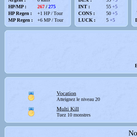
HP/MP :
267
/
275
INT :
55
+5
HP Regen :
+1 HP / Tour
CONS :
50
+5
MP Regen :
+6 MP / Tour
LUCK :
5
+5
Vocation
Atteignez le niveau 20
Multi Kill
Tuez 10 monstres
No