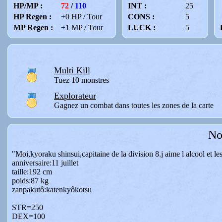
HP/MP :
72
/
110
INT :
25
HP Regen :
+0 HP / Tour
CONS :
5
MP Regen :
+1 MP / Tour
LUCK :
5
Multi Kill
Tuez 10 monstres
Explorateur
Gagnez un combat dans toutes les zones de la carte
No
"Moi,kyoraku shinsui,capitaine de la division 8.j aime l alcool et l
anniversaire:11 juillet
taille:192 cm
poids:87 kg
zanpakutô:katenkyôkotsu
STR=250
DEX=100