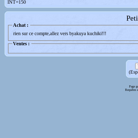
INT=150
Pet
Achat :
rien sur ce compte,allez vers byakuya kuchiki!!!
Ventes :
(Espa
Page g
Requêtes e