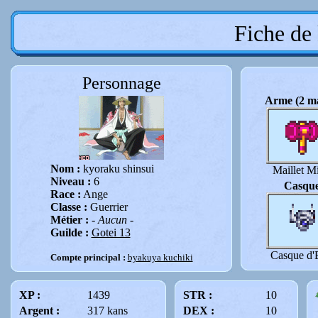
Fiche de
Personnage
Arme (2 ma
Nom :
kyoraku shinsui
Maillet M
Niveau :
6
Casqu
Race :
Ange
Classe :
Guerrier
Métier :
- Aucun -
Guilde :
Gotei 13
Casque d'
Compte principal :
byakuya kuchiki
XP :
1439
STR :
10
Argent :
317 kans
DEX :
10