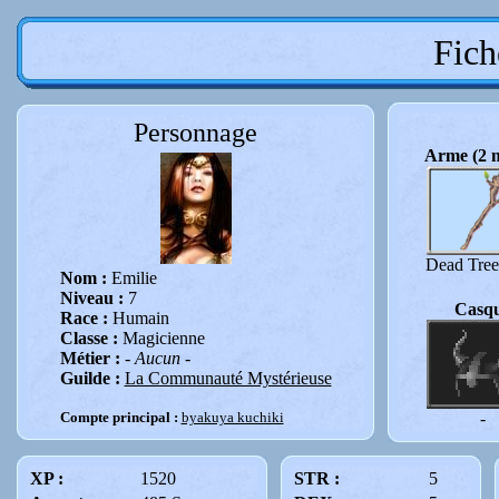
Fich
Personnage
Arme (2 m
Dead Tree
Nom :
Emilie
Niveau :
7
Casq
Race :
Humain
Classe :
Magicienne
Métier :
- Aucun -
Guilde :
La Communauté Mystérieuse
Compte principal :
byakuya kuchiki
-
XP :
1520
STR :
5