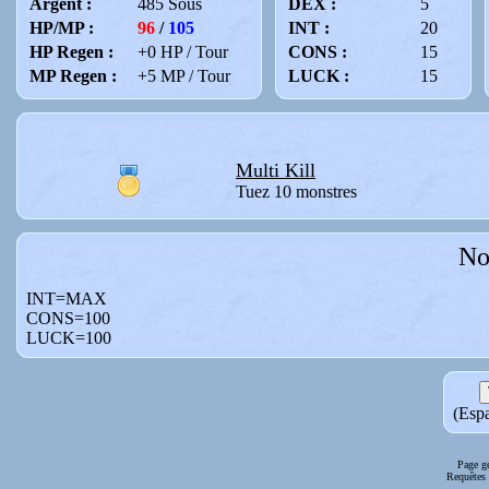
Argent :
485 Sous
DEX :
5
HP/MP :
96
/
105
INT :
20
HP Regen :
+0 HP / Tour
CONS :
15
MP Regen :
+5 MP / Tour
LUCK :
15
Multi Kill
Tuez 10 monstres
No
INT=MAX
CONS=100
LUCK=100
(Espa
Page g
Requêtes 