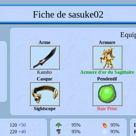
Fiche de sasuke02
Equi
Arme
Armure
Kansho
Armure d'or du Sagittaire
Casque
Pendentif
Sightscope
Baie Prine
120
+50
95%
95%
D
220
+40
95%
95%
R