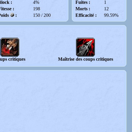
lock :
4%
Fuites :
1
itesse :
198
Morts :
12
Poids
:
150 / 200
Efficacité :
99.59%
ups critiques
Maîtrise des coups critiques