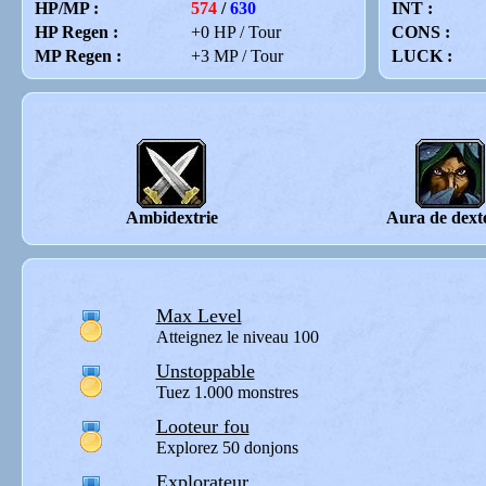
HP/MP :
574
/
630
INT :
HP Regen :
+0 HP / Tour
CONS :
MP Regen :
+3 MP / Tour
LUCK :
Ambidextrie
Aura de dexté
Max Level
Atteignez le niveau 100
Unstoppable
Tuez 1.000 monstres
Looteur fou
Explorez 50 donjons
Explorateur