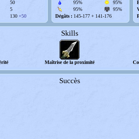
50
95%
95%
B
5
95%
95%
V
130
+50
Dégâts :
145-177 + 141-176
Skills
rité
Maîtrise de la proximité
Co
Succès