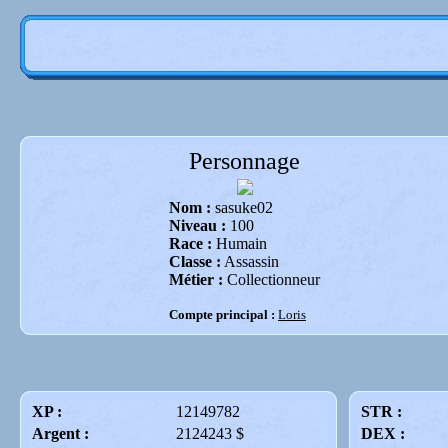
Personnage
Nom :
sasuke02
Niveau :
100
Race :
Humain
Classe :
Assassin
Métier :
Collectionneur
Compte principal :
Loris
XP :
12149782
STR :
Argent :
2124243 $
DEX :