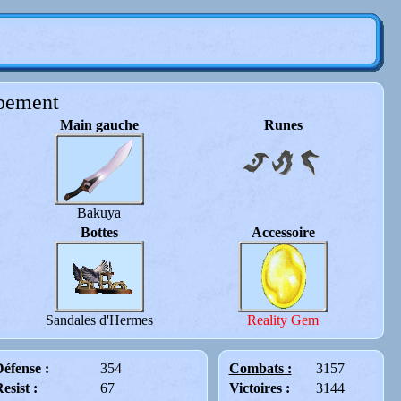
pement
Main gauche
Runes
Bakuya
Bottes
Accessoire
Sandales d'Hermes
Reality Gem
éfense :
354
Combats :
3157
esist :
67
Victoires :
3144